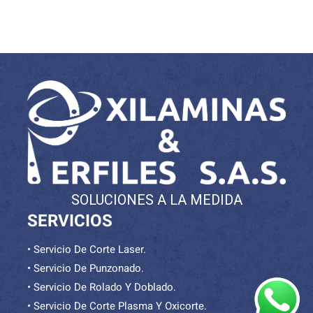
Realizamos el proceso de Punzonado semiautomatizado, lo que nos permite realizar trabajos de alta calidad en tiempos reducidos. Realizamos el servicio de punzonado en lámina CR (Cold Rolled), HR (Hot Rolled) e inoxidable desde calibre 14 hasta 5/8, sin embargo tenemos mejores servicios que conllevan a la satisfacción de los clientes con base a esto
SOLUCIONES A LA MEDIDA
SERVICIOS
• Servicio De Corte Laser.
• Servicio De Punzonado.
• Servicio De Rolado Y Doblado.
• Servicio De Corte Plasma Y Oxicorte.